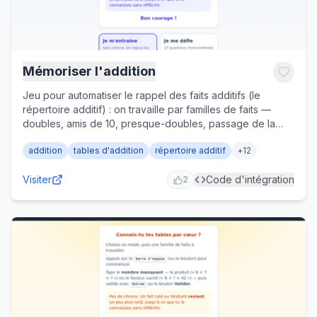
Mémoriser l'addition
Jeu pour automatiser le rappel des faits additifs (le
répertoire additif) : on travaille par familles de faits —
doubles, amis de 10, presque-doubles, passage de la
dizaine — plutôt qu'au hasard de la table. Deux modes : «
addition
tables d'addition
répertoire additif
+
12
Je m'entraîne » (sans chrono, répétition espacée jusqu'à
connaître chaque fait par cœur) et « Je me défie » (10
Visiter
Code d'intégration
questions chronométrées avec bonus de rapidité).
2
Questions « 8 + 6 = ? » ou à trou « 7 + ? = 10 »,
correction qui montre la stratégie. CP/CE1, cycle 2.