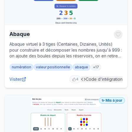
Abaque
Abaque virtuel à 3 tiges (Centaines, Dizaines, Unités)
pour construire et décomposer les nombres jusqu'à 999 :
on ajoute des boules depuis les réservoirs, on en retire
d'un clic, et on affiche le nombre, sa décomposition (200
numération
valeur positionnelle
abaque
+
17
+ 30 + 5) et son écriture en lettres pour s'auto-valider. Un
mode défi propose une cible aléatoire à fabriquer selon
Visiter
Code d'intégration
trois niveaux (unités, dizaines, centaines) avec validation
4
automatique. Idéal pour la valeur positionnelle des
chiffres au cycle 2 (CP, CE1, CE2) et en remédiation au
cycle 3. Côté enseignant : fiche pédagogique, partage
✨ Mis à jour
par lien et planches de défis imprimables avec QR codes.