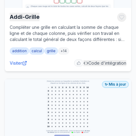
Addi-Grille
Compléter une grille en calculant la somme de chaque
ligne et de chaque colonne, puis vérifier son travail en
calculant le total général de deux façons différentes : si
les deux résultats ne concordent pas, une erreur est
addition
calcul
grille
+
14
signalée sans être révélée. Taille de grille, valeurs
(jusqu'à 1000) et décimales sont réglables pour doser la
Visiter
Code d'intégration
difficulté ; l'enseignant peut aussi partager un lien
verrouillé (QR code ou e-mail) pour un travail en
autonomie sur des réglages figés. Pour le cycle 2 et le
cycle 3.
✨ Mis à jour