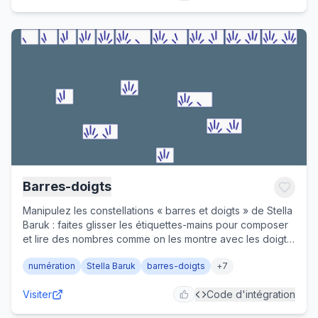
Barres-doigts
Manipulez les constellations « barres et doigts » de Stella
Baruk : faites glisser les étiquettes-mains pour composer
et lire des nombres comme on les montre avec les doigts.
Support visuel du sens du nombre et du complément à 10,
numération
Stella Baruk
barres-doigts
+
7
en maternelle et au cycle 2.
Visiter
Code d'intégration