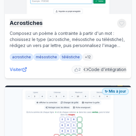
Acrostiches
Composez un poème à contrainte à partir d'un mot :
choisissez le type (acrostiche, mésostiche ou téléstiche),
rédigez un vers par lettre, puis personnalisez l'image
finale (police, fond, couleurs, alignement, zoom) avant de
acrostiche
mésostiche
téléstiche
+
12
la télécharger. Sauvegarde et import de projets inclus.
Cycles 2 et 3.
Visiter
Code d'intégration
2
✨ Mis à jour