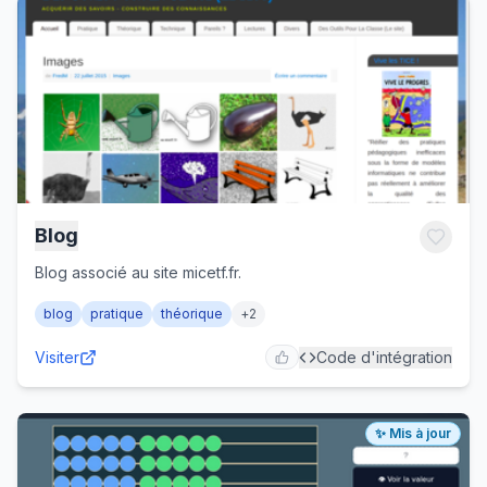
Blog
Blog associé au site micetf.fr.
blog
pratique
théorique
+
2
Visiter
Code d'intégration
✨ Mis à jour