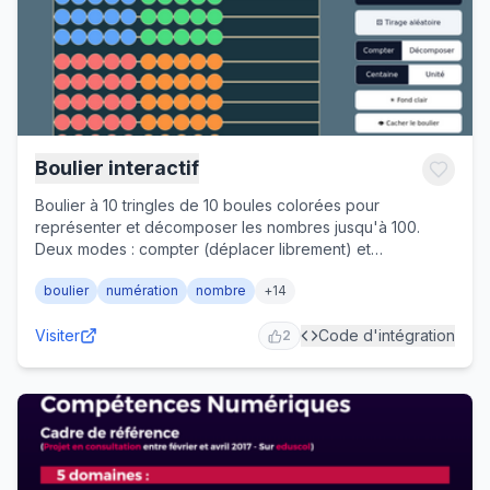
Boulier interactif
Boulier à 10 tringles de 10 boules colorées pour
représenter et décomposer les nombres jusqu'à 100.
Deux modes : compter (déplacer librement) et
décomposer (poser/retirer une unité à la fois).
boulier
numération
nombre
+
14
Représentation centaine (entier 0-100) ou unité (décimal
0,00-1,00). Affichage ou masquage de la valeur, tirage
Visiter
Code d'intégration
aléatoire, fond clair/sombre, téléchargement PNG. Cycle
2
2-3.