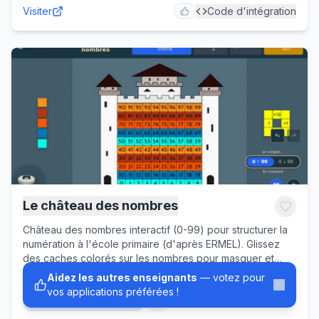
Visiter
Code d'intégration
Le château des nombres
Château des nombres interactif (0-99) pour structurer la
numération à l'école primaire (d'après ERMEL). Glissez
des caches colorés sur les nombres pour masquer et
faire deviner, ou posez le masque d'opérations pour
Aidez les autres enseignants
— votez pour
château des nombres
numération
visualiser +1, -1, +10, -10. Ordre croissant ou décroissant,
vos applications préférées !
annuler/rétablir. Au vidéoprojecteur ou en autonomie,
structuration des nombres
+
15
cycles 1 et 2.