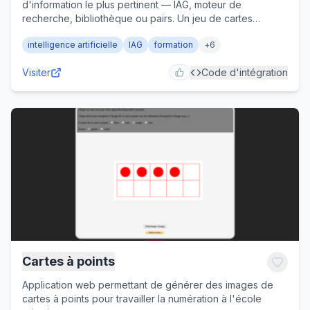
d'information le plus pertinent — IAG, moteur de
recherche, bibliothèque ou pairs. Un jeu de cartes
collaboratif pour débattre des usages de l'IA générative,
intelligence artificielle
IAG
formation
+
6
du cycle 2 à la formation continue.
Visiter
Code d'intégration
Cartes à points
Application web permettant de générer des images de
cartes à points pour travailler la numération à l'école