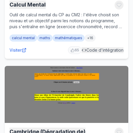
Calcul Mental
Outil de calcul mental du CP au CM2 : l'élève choisit son
niveau et un objectif parmi les notions du programme,
puis s'entraîne en ligne (exercice chronométré, record à
battre) ou génère une fiche imprimable au format PDF.
calcul mental
maths
mathématiques
+
16
Couvre la numération, l'addition, la soustraction et la
multiplication.
Visiter
Code d'intégration
65
Cambridge (Dégradation de)