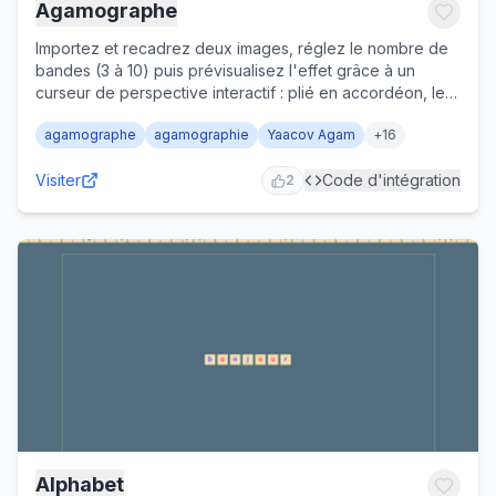
Agamographe
Importez et recadrez deux images, réglez le nombre de
bandes (3 à 10) puis prévisualisez l'effet grâce à un
curseur de perspective interactif : plié en accordéon, le
support imprimé révèle une image différente selon l'angle
agamographe
agamographie
Yaacov Agam
+
16
de vue. Un bouton d'aide explique le principe avant la
manipulation. Activité en autonomie pour les élèves de
Visiter
Code d'intégration
cycle 3 (arts plastiques, technologie), également utile aux
2
enseignants pour préparer une séance ou un atelier.
Alphabet