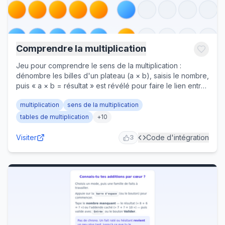
Comprendre la multiplication
Jeu pour comprendre le sens de la multiplication :
dénombre les billes d'un plateau (a × b), saisis le nombre,
puis « a × b = résultat » est révélé pour faire le lien entre
la collection et le symbole. Tables de 2 à 9, mode « Je
multiplication
sens de la multiplication
découvre » ou « Je me défie » chronométré. CE1 au
cycle 3.
tables de multiplication
+
10
Visiter
Code d'intégration
3