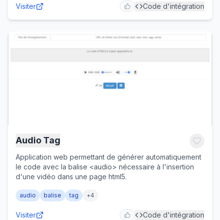
Visiter
Code d'intégration
l'image se télécharge en un clic. Tout le traitement se fait
dans le navigateur : aucune photo n'est envoyée sur
Internet. Idéal en arts plastiques au cycle 2 et au cycle 3,
en lien avec l'œuvre de Warhol.
Audio Tag
Application web permettant de générer automatiquement
le code avec la balise <audio> nécessaire à l'insertion
d'une vidéo dans une page html5.
audio
balise
tag
+
4
Visiter
Code d'intégration