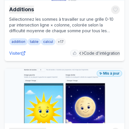
Additions
Sélectionnez les sommes à travailler sur une grille 0-10
par intersection ligne × colonne, colorée selon la
difficulté moyenne de chaque somme pour tous les
élèves. Entraînez-vous ensuite sur l'ardoise
addition
table
calcul
+
17
chronométrée (pavé de réponse, explication de la
stratégie en cas d'erreur) jusqu'à décrocher un Brevet
Visiter
Code d'intégration
de Calcul Mental imprimable une fois la vitesse cible
atteinte. L'enseignant peut aussi partager un lien
verrouillé (QR code ou e-mail) pour un entraînement en
autonomie sur une sélection figée. Pour le cycle 2 et le
✨ Mis à jour
cycle 3.