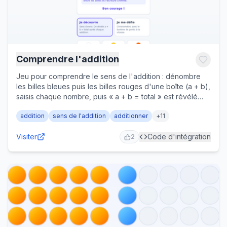
Comprendre l'addition
Jeu pour comprendre le sens de l'addition : dénombre
les billes bleues puis les billes rouges d'une boîte (a + b),
saisis chaque nombre, puis « a + b = total » est révélé
pour faire le lien entre la collection et l'écriture chiffrée.
addition
sens de l'addition
additionner
+
11
Niveaux résultat ≤ 5, ≤ 10 ou ≤ 20, mode « Je découvre »
ou « Je me défie » chronométré. GS au CE1.
Visiter
Code d'intégration
2