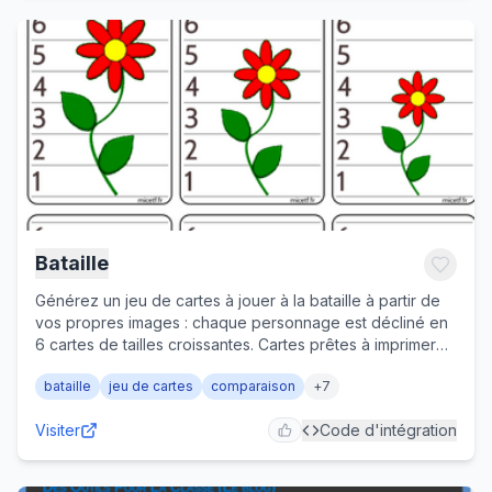
Bataille
Générez un jeu de cartes à jouer à la bataille à partir de
vos propres images : chaque personnage est décliné en
6 cartes de tailles croissantes. Cartes prêtes à imprimer
pour jouer en comparant les grandeurs. Maternelle et
bataille
jeu de cartes
comparaison
+
7
cycle 2.
Visiter
Code d'intégration