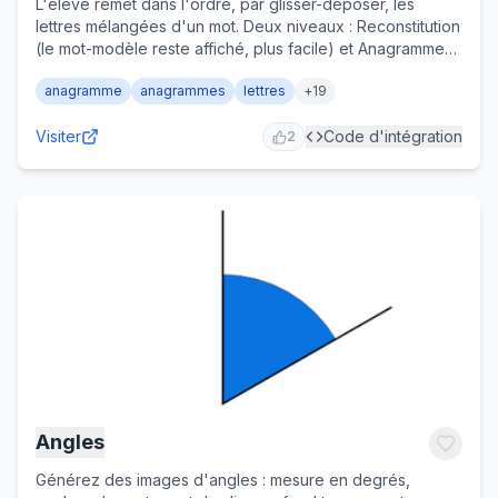
L'élève remet dans l'ordre, par glisser-déposer, les
lettres mélangées d'un mot. Deux niveaux : Reconstitution
(le mot-modèle reste affiché, plus facile) et Anagramme
(à retrouver de mémoire). On saisit son propre corpus (un
anagramme
anagrammes
lettres
+
19
mot par ligne, import/export .txt) ou on choisit une liste
prête : jours, mois, fruits, couleurs, animaux, pays
Visiter
Code d'intégration
d'Europe ; l'ordre de présentation va du plus court au
2
plus long ou au hasard. Pour travailler l'orthographe
lexicale et la mémoire des mots de la maternelle (GS) au
cycle 3, en passant par le cycle 2 (CP, CE1, CE2).
Angles
Générez des images d'angles : mesure en degrés,