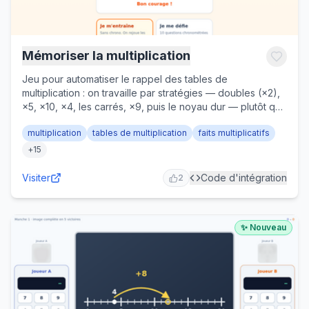
Mémoriser la multiplication
Jeu pour automatiser le rappel des tables de
multiplication : on travaille par stratégies — doubles (×2),
×5, ×10, ×4, les carrés, ×9, puis le noyau dur — plutôt que
table par table. Deux modes : « Je m'entraîne » (sans
multiplication
tables de multiplication
faits multiplicatifs
chrono, répétition espacée jusqu'à la maîtrise) et « Je me
défie » (10 questions chronométrées avec bonus de
+
15
rapidité). Questions « 6 × 7 = ? » ou à trou « 6 × ? = 42 »
pour tisser le lien avec la division, correction qui montre la
Visiter
Code d'intégration
2
stratégie. CE1 au CM, cycles 2 et 3.
✨ Nouveau