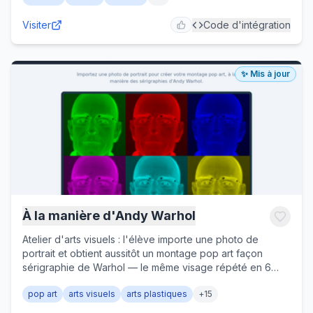
Visiter
Code d'intégration
✨ Mis à jour
À la manière d'Andy Warhol
Atelier d'arts visuels : l'élève importe une photo de
portrait et obtient aussitôt un montage pop art façon
sérigraphie de Warhol — le même visage répété en 6
vignettes, chacune dominée par une couleur vive. Le
pop art
arts visuels
arts plastiques
+
15
principe se découvre dans l'aide (passage en noir et
blanc, négatif, puis suppression de couleurs primaires) et