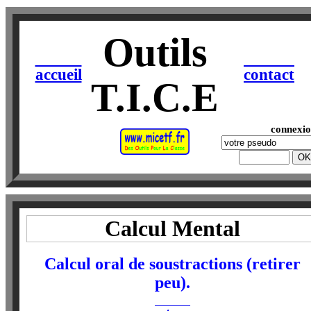
Outils
accueil
contact
T.I.C.E
connexi
Calcul Mental
Calcul oral de soustractions (retirer
peu).