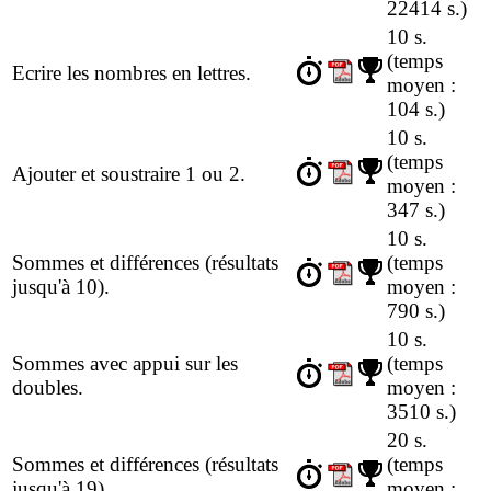
22414 s.)
10 s.
(temps
Ecrire les nombres en lettres.
moyen :
104 s.)
10 s.
(temps
Ajouter et soustraire 1 ou 2.
moyen :
347 s.)
10 s.
Sommes et différences (résultats
(temps
jusqu'à 10).
moyen :
790 s.)
10 s.
Sommes avec appui sur les
(temps
doubles.
moyen :
3510 s.)
20 s.
Sommes et différences (résultats
(temps
jusqu'à 19).
moyen :