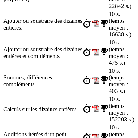
22842 s.)
10 s.
Ajouter ou soustraire des dizaines
(temps
entières.
moyen :
16638 s.)
10 s.
Ajouter ou soustraire des dizaines
(temps
entières et compléments.
moyen :
475 s.)
10 s.
Sommes, différences,
(temps
compléments
moyen :
403 s.)
10 s.
(temps
Calculs sur les dizaines entières.
moyen :
152203 s.)
10 s.
Additions itérées d'un petit
(temps