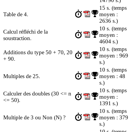
14790 s.)
15 s.
(temps
Table de 4.
moyen :
2636 s.)
10 s.
(temps
Calcul réfléchi de la
moyen :
soustraction.
4604 s.)
10 s.
(temps
Additions du type 50 + 70, 20
moyen : 969
+ 90.
s.)
10 s.
(temps
Multiples de 25.
moyen : 48
s.)
10 s.
(temps
Calculer des doubles (30 <= n
moyen :
<= 50).
1391 s.)
10 s.
(temps
Multiple de 3 ou Non (N) ?
moyen : 379
s.)
10 s.
(temps