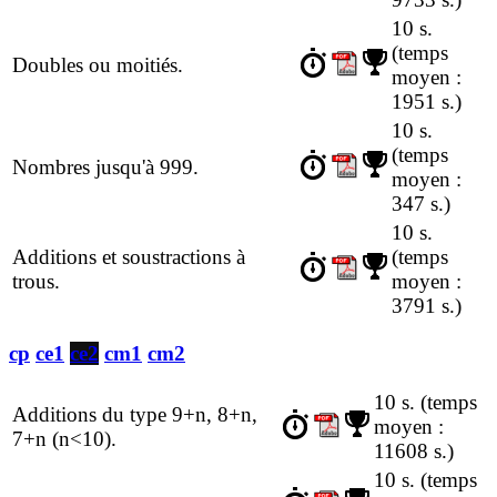
10 s.
(temps
Doubles ou moitiés.
moyen :
1951 s.)
10 s.
(temps
Nombres jusqu'à 999.
moyen :
347 s.)
10 s.
Additions et soustractions à
(temps
trous.
moyen :
3791 s.)
cp
ce1
ce2
cm1
cm2
10 s.
(temps
Additions du type 9+n, 8+n,
moyen :
7+n (n<10).
11608 s.)
10 s.
(temps