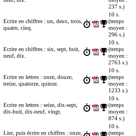
237 s.)
10 s.
Ecrire en chiffres : un, deux, trois,
(temps
quatre, cinq.
moyen :
296 s.)
10 s.
Ecrire en chiffres : six, sept, huit,
(temps
neuf, dix.
moyen :
2763 s.)
10 s.
Ecrire en lettres : onze, douze,
(temps
treize, quatorze, quinze.
moyen :
1233 s.)
10 s.
Ecrire en lettres : seize, dix-sept,
(temps
dix-huit, dix-neuf, vingt.
moyen :
874 s.)
10 s.
Lire, puis écrire en chiffres : onze,
(temps