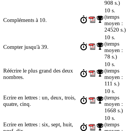
908 s.)
10 s.
(temps
Compléments à 10.
moyen :
24520 s.)
10 s.
(temps
Compter jusqu'à 39.
moyen :
78 s.)
10 s.
Réécrire le plus grand des deux
(temps
nombres.
moyen :
111 s.)
10 s.
Ecrire en lettres : un, deux, trois,
(temps
quatre, cinq.
moyen :
1668 s.)
10 s.
Ecrire en lettres : six, sept, huit,
(temps
neuf, dix.
moyen :