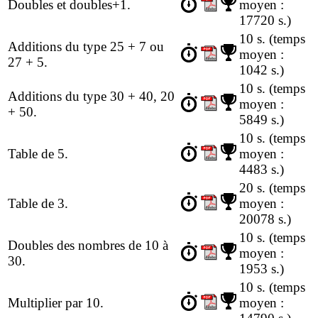
Doubles et doubles+1.
moyen :
17720 s.)
10 s.
(temps
Additions du type 25 + 7 ou
moyen :
27 + 5.
1042 s.)
10 s.
(temps
Additions du type 30 + 40, 20
moyen :
+ 50.
5849 s.)
10 s.
(temps
Table de 5.
moyen :
4483 s.)
20 s.
(temps
Table de 3.
moyen :
20078 s.)
10 s.
(temps
Doubles des nombres de 10 à
moyen :
30.
1953 s.)
10 s.
(temps
Multiplier par 10.
moyen :