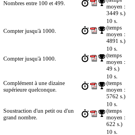
Nombres entre 100 et 499.
moyen :
3449 s.)
10 s.
(temps
Compter jusqu'à 1000.
moyen :
4891 s.)
10 s.
(temps
Compter jusqu'à 1000.
moyen :
49 s.)
10 s.
Complément à une dizaine
(temps
supérieure quelconque.
moyen :
5762 s.)
10 s.
Soustraction d'un petit ou d'un
(temps
grand nombre.
moyen :
622 s.)
10 s.