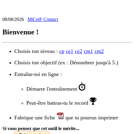
Calcul Mental
08/08/2026
MiCetF
Contact
Bienvenue !
Choisis ton niveau :
cp
ce1
ce2
cm1
cm2
Choisis ton objectif (ex : Dénombrer jusqu'à 5.)
Entraîne-toi en ligne :
Démarre l'entraînement
Peut-être battras-tu le record
Fabrique une fiche
que tu pourras imprimer
Si vous pensez que cet outil le mérite...