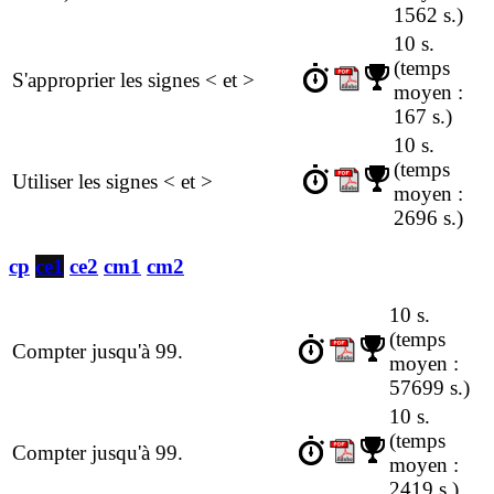
1562 s.)
10 s.
(temps
S'approprier les signes < et >
moyen :
167 s.)
10 s.
(temps
Utiliser les signes < et >
moyen :
2696 s.)
cp
ce1
ce2
cm1
cm2
10 s.
(temps
Compter jusqu'à 99.
moyen :
57699 s.)
10 s.
(temps
Compter jusqu'à 99.
moyen :
2419 s.)