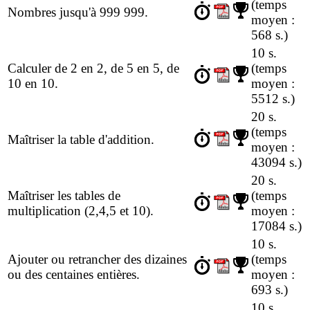
(temps
Nombres jusqu'à 999 999.
moyen :
568 s.)
10 s.
Calculer de 2 en 2, de 5 en 5, de
(temps
10 en 10.
moyen :
5512 s.)
20 s.
(temps
Maîtriser la table d'addition.
moyen :
43094 s.)
20 s.
Maîtriser les tables de
(temps
multiplication (2,4,5 et 10).
moyen :
17084 s.)
10 s.
Ajouter ou retrancher des dizaines
(temps
ou des centaines entières.
moyen :
693 s.)
10 s.