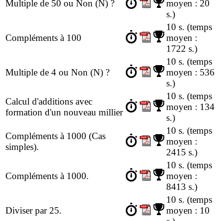
Multiple de 50 ou Non (N) ?
moyen : 20
s.)
10 s.
(temps
Compléments à 100
moyen :
1722 s.)
10 s.
(temps
Multiple de 4 ou Non (N) ?
moyen : 536
s.)
10 s.
(temps
Calcul d'additions avec
moyen : 134
formation d'un nouveau millier
s.)
10 s.
(temps
Compléments à 1000 (Cas
moyen :
simples).
2415 s.)
10 s.
(temps
Compléments à 1000.
moyen :
8413 s.)
10 s.
(temps
Diviser par 25.
moyen : 10