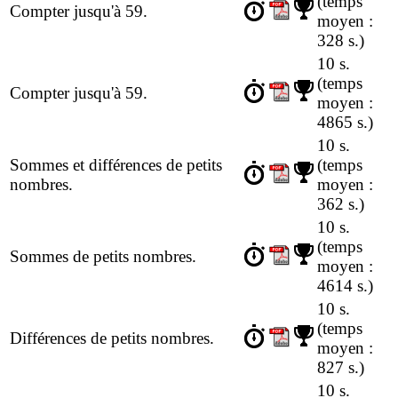
(temps
Compter jusqu'à 59.
moyen :
328 s.)
10 s.
(temps
Compter jusqu'à 59.
moyen :
4865 s.)
10 s.
Sommes et différences de petits
(temps
nombres.
moyen :
362 s.)
10 s.
(temps
Sommes de petits nombres.
moyen :
4614 s.)
10 s.
(temps
Différences de petits nombres.
moyen :
827 s.)
10 s.