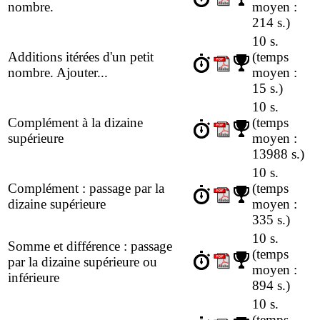
nombre.
moyen :
214 s.)
10 s.
Additions itérées d'un petit
(temps
nombre. Ajouter...
moyen :
15 s.)
10 s.
Complément à la dizaine
(temps
supérieure
moyen :
13988 s.)
10 s.
Complément : passage par la
(temps
dizaine supérieure
moyen :
335 s.)
10 s.
Somme et différence : passage
(temps
par la dizaine supérieure ou
moyen :
inférieure
894 s.)
10 s.
(temps