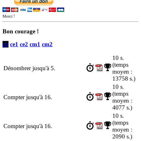
Merci !
Bon courage !
cp
ce1
ce2
cm1
cm2
10 s.
(temps
Dénombrer jusqu'à 5.
moyen :
13758 s.)
10 s.
(temps
Compter jusqu'à 16.
moyen :
4077 s.)
10 s.
(temps
Compter jusqu'à 16.
moyen :
2090 s.)