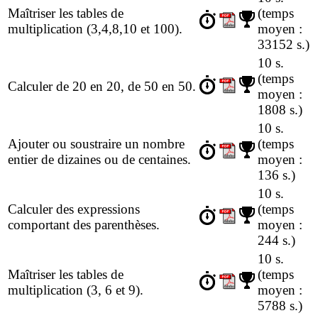
Maîtriser les tables de
(temps
multiplication (3,4,8,10 et 100).
moyen :
33152 s.)
10 s.
(temps
Calculer de 20 en 20, de 50 en 50.
moyen :
1808 s.)
10 s.
Ajouter ou soustraire un nombre
(temps
entier de dizaines ou de centaines.
moyen :
136 s.)
10 s.
Calculer des expressions
(temps
comportant des parenthèses.
moyen :
244 s.)
10 s.
Maîtriser les tables de
(temps
multiplication (3, 6 et 9).
moyen :
5788 s.)