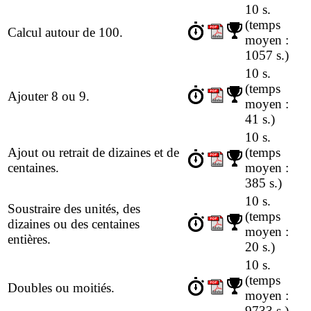
10 s.
(temps
Calcul autour de 100.
moyen :
1057 s.)
10 s.
(temps
Ajouter 8 ou 9.
moyen :
41 s.)
10 s.
Ajout ou retrait de dizaines et de
(temps
centaines.
moyen :
385 s.)
10 s.
Soustraire des unités, des
(temps
dizaines ou des centaines
moyen :
entières.
20 s.)
10 s.
(temps
Doubles ou moitiés.
moyen :
9733 s.)