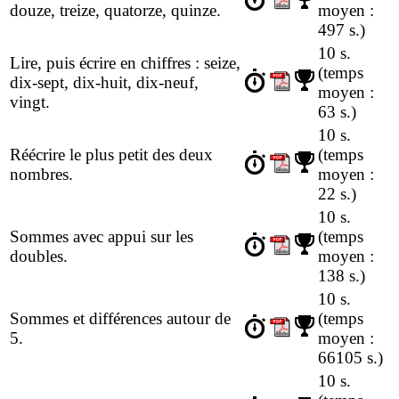
douze, treize, quatorze, quinze.
moyen :
497 s.)
10 s.
Lire, puis écrire en chiffres : seize,
(temps
dix-sept, dix-huit, dix-neuf,
moyen :
vingt.
63 s.)
10 s.
Réécrire le plus petit des deux
(temps
nombres.
moyen :
22 s.)
10 s.
Sommes avec appui sur les
(temps
doubles.
moyen :
138 s.)
10 s.
Sommes et différences autour de
(temps
5.
moyen :
66105 s.)
10 s.