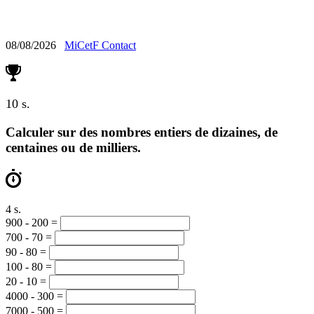
Calcul Mental
08/08/2026
MiCetF
Contact
10 s.
Calculer sur des nombres entiers de dizaines, de
centaines ou de milliers.
5 s.
900 - 200 =
700 - 70 =
90 - 80 =
100 - 80 =
20 - 10 =
4000 - 300 =
7000 - 500 =